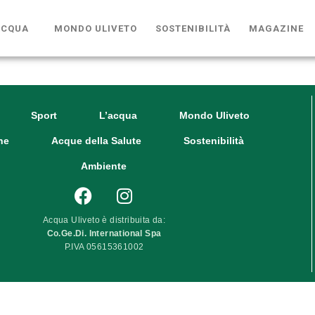
ACQUA
MONDO ULIVETO
SOSTENIBILITÀ
MAGAZINE
Sport
L’acqua
Mondo Uliveto
ne
Acque della Salute
Sostenibilità
Ambiente
Acqua Uliveto è distribuita da:
Co.Ge.Di. International Spa
P.IVA 05615361002