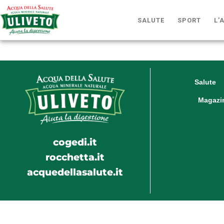
SALUTE
SPORT
L’
Salute
Magazi
cogedi.it
rocchetta.it
acquedellasalute.it