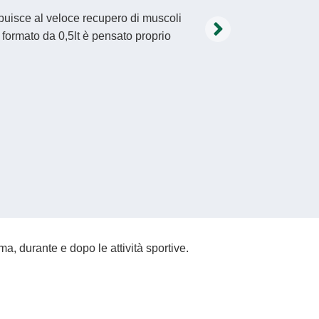
ribuisce al veloce recupero di muscoli
o formato da 0,5lt è pensato proprio
ua scongiurando l’eccessivo
tiva.
ircolo e, grazie alla combinazione di
i acido lattico migliorando il
idi e i sali minerali persi con la
correggendo la tendenza all’acidosi.
 viene subito assorbito dall’intestino
a, durante e dopo le attività sportive.
o perché migliora la risposta dei
nimizza la “demineralizzazione ossea”