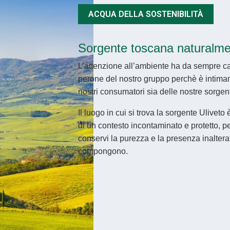
ACQUA DELLA SOSTENIBILITÀ
Sorgente toscana naturalme
L’attenzione all’ambiente ha da sempre cara
perone del nostro gruppo perchè è intima
nostri consumatori sia delle nostre sorgent
Il luogo in cui si trova la sorgente Uliveto 
di un contesto incontaminato e protetto, 
conservi la purezza e la presenza inalterat
compongono.