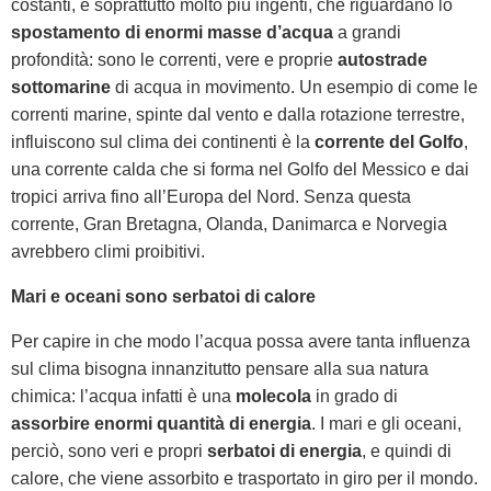
costanti, e soprattutto molto più ingenti, che riguardano lo
spostamento di enormi masse d’acqua
a grandi
profondità: sono le correnti, vere e proprie
autostrade
sottomarine
di acqua in movimento. Un esempio di come le
correnti marine, spinte dal vento e dalla rotazione terrestre,
influiscono sul clima dei continenti è la
corrente del Golfo
,
una corrente calda che si forma nel Golfo del Messico e dai
tropici arriva fino all’Europa del Nord. Senza questa
corrente, Gran Bretagna, Olanda, Danimarca e Norvegia
avrebbero climi proibitivi.
Mari e oceani sono serbatoi di calore
Per capire in che modo l’acqua possa avere tanta influenza
sul clima bisogna innanzitutto pensare alla sua natura
chimica: l’acqua infatti è una
molecola
in grado di
assorbire enormi quantità di energia
. I mari e gli oceani,
perciò, sono veri e propri
serbatoi di energia
, e quindi di
calore, che viene assorbito e trasportato in giro per il mondo.