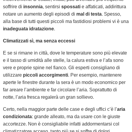
soffrire di
insonnia
, sentirsi
spossati
e affaticati, addirittura
notare un aumento degli episodi di
mal di testa
. Spesso,
alla base di tutti questi piccoli ma fastidiosi problemi vi è una
inadeguata idratazione
.
Climatizzati sì, ma senza eccessi
E se si rimane in città, dove le temperature sono più elevate
e il tasso di umidità alle stelle, la calura estiva e l’afa sono
vere e proprie spine nel fianco. Gli esperti consigliano di
utilizzare
piccoli accorgimenti
. Per esempio, mantenere
aperte le finestre durante la sera è un modo economico per
far areare l’ambiente e far circolare l’aria. Soprattutto di
notte, l’aria fresca regalerà un gran sollievo.
Certo, nella maggior parte delle case e degli uffici c’è l’
aria
condizionata
: grande alleato, ma da usare con le giuste
accortezze. Non è consigliabile infatti addormentarsi col
climatizzatore acceso, tanto più se si soffre di dolori