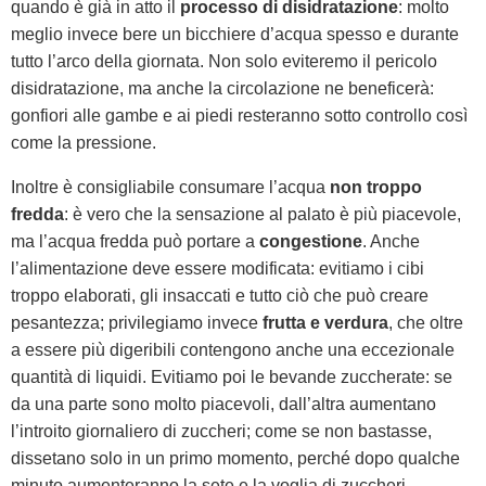
quando è già in atto il
processo di disidratazione
: molto
meglio invece bere un bicchiere d’acqua spesso e durante
tutto l’arco della giornata. Non solo eviteremo il pericolo
disidratazione, ma anche la circolazione ne beneficerà:
gonfiori alle gambe e ai piedi resteranno sotto controllo così
come la pressione.
Inoltre è consigliabile consumare l’acqua
non troppo
fredda
: è vero che la sensazione al palato è più piacevole,
ma l’acqua fredda può portare a
congestione
. Anche
l’alimentazione deve essere modificata: evitiamo i cibi
troppo elaborati, gli insaccati e tutto ciò che può creare
pesantezza; privilegiamo invece
frutta e verdura
, che oltre
a essere più digeribili contengono anche una eccezionale
quantità di liquidi. Evitiamo poi le bevande zuccherate: se
da una parte sono molto piacevoli, dall’altra aumentano
l’introito giornaliero di zuccheri; come se non bastasse,
dissetano solo in un primo momento, perché dopo qualche
minuto aumenteranno la sete e la voglia di zuccheri.