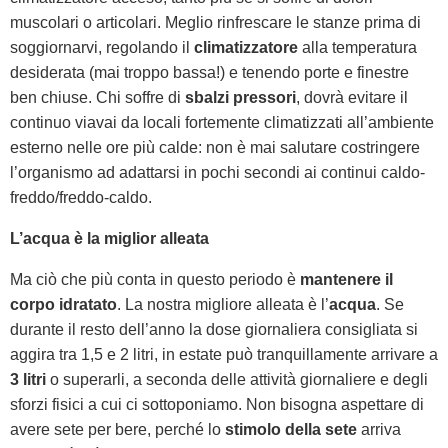
muscolari o articolari. Meglio rinfrescare le stanze prima di
soggiornarvi, regolando il
climatizzatore
alla temperatura
desiderata (mai troppo bassa!) e tenendo porte e finestre
ben chiuse. Chi soffre di
sbalzi pressori
, dovrà evitare il
continuo viavai da locali fortemente climatizzati all’ambiente
esterno nelle ore più calde: non è mai salutare costringere
l’organismo ad adattarsi in pochi secondi ai continui caldo-
freddo/freddo-caldo.
L’acqua è la miglior alleata
Ma ciò che più conta in questo periodo è
mantenere il
corpo idratato
. La nostra migliore alleata è l’
acqua
. Se
durante il resto dell’anno la dose giornaliera consigliata si
aggira tra 1,5 e 2 litri, in estate può tranquillamente arrivare a
3 litri
o superarli, a seconda delle attività giornaliere e degli
sforzi fisici a cui ci sottoponiamo. Non bisogna aspettare di
avere sete per bere, perché lo
stimolo della sete
arriva