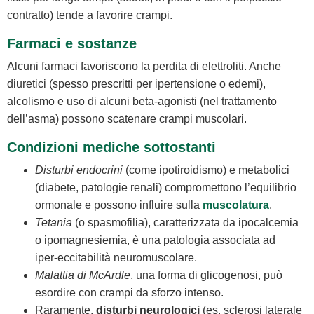
contratto) tende a favorire crampi.
Farmaci e sostanze
Alcuni farmaci favoriscono la perdita di elettroliti. Anche
diuretici (spesso prescritti per ipertensione o edemi),
alcolismo e uso di alcuni beta‑agonisti (nel trattamento
dell’asma) possono scatenare crampi muscolari.
Condizioni mediche sottostanti
Disturbi endocrini
(come ipotiroidismo) e metabolici
(diabete, patologie renali) compromettono l’equilibrio
ormonale e possono influire sulla
muscolatura
.
Tetania
(o spasmofilia), caratterizzata da ipocalcemia
o ipomagnesiemia, è una patologia associata ad
iper‑eccitabilità neuromuscolare.
Malattia di McArdle
, una forma di glicogenosi, può
esordire con crampi da sforzo intenso.
Raramente,
disturbi neurologici
(es. sclerosi laterale