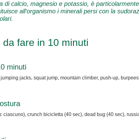
 di calcio, magnesio e potassio, è particolarmente i
stituisce all’organismo i minerali persi con la sudor
lari
.
da fare in 10 minuti
10 minuti
: jumping jacks, squat jump, mountain climber, push-up, burpees
postura
c ciascuno), crunch bicicletta (40 sec), dead bug (40 sec), russia