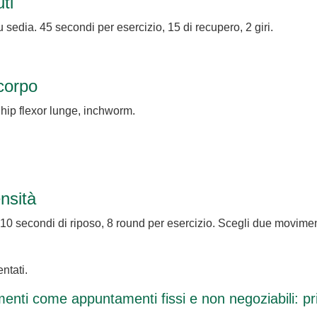
ti
u sedia. 45 secondi per esercizio, 15 di recupero, 2 giri.
 corpo
 hip flexor lunge, inchworm.
nsità
, 10 secondi di riposo, 8 round per esercizio. Scegli due movime
ntati.
namenti come appuntamenti fissi e non negoziabili: p