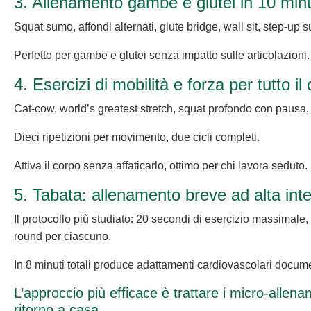
3. Allenamento gambe e glutei in 10 minu
Squat sumo, affondi alternati, glute bridge, wall sit, step-up s
Perfetto per gambe e glutei senza impatto sulle articolazioni.
4. Esercizi di mobilità e forza per tutto il
Cat-cow, world’s greatest stretch, squat profondo con pausa,
Dieci ripetizioni per movimento, due cicli completi.
Attiva il corpo senza affaticarlo, ottimo per chi lavora seduto.
5. Tabata: allenamento breve ad alta inte
Il protocollo più studiato: 20 secondi di esercizio massimale
round per ciascuno.
In 8 minuti totali produce adattamenti cardiovascolari docume
L’approccio più efficace è trattare i micro-alle
ritorno a casa.