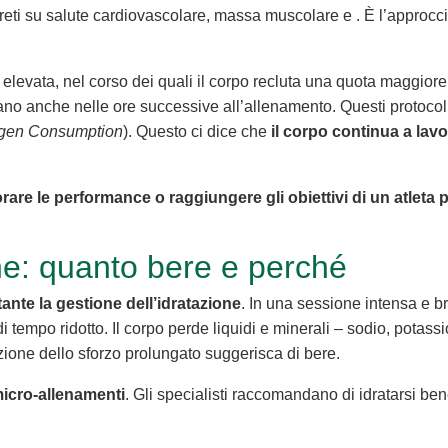
creti su salute cardiovascolare, massa muscolare e . È l’approcci
à elevata, nel corso dei quali il corpo recluta una quota maggiore 
o anche nelle ore successive all’allenamento. Questi protocolli
ygen Consumption
). Questo ci dice che
il corpo continua a lav
re le performance o raggiungere gli obiettivi di un atleta pr
ne: quanto bere e perché
ante la gestione dell’idratazione
. In una sessione intensa e b
 tempo ridotto. Il corpo perde liquidi e minerali – sodio, potass
ione dello sforzo prolungato suggerisca di bere.
 micro-allenamenti
. Gli specialisti raccomandano di idratarsi be