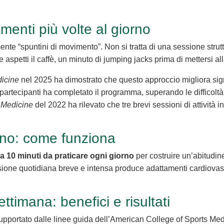
menti più volte al giorno
mente “spuntini di movimento”. Non si tratta di una sessione struttu
re aspetti il caffè, un minuto di jumping jacks prima di mettersi al
dicine
nel 2025 ha dimostrato che questo approccio migliora sign
ei partecipanti ha completato il programma, superando le difficol
 Medicine
del 2022 ha rilevato che tre brevi sessioni di attività i
orno: come funziona
ca 10 minuti da praticare ogni giorno
per costruire un’abitudine
essione quotidiana breve e intensa produce adattamenti cardiovasc
ttimana: benefici e risultati
 supportato dalle linee guida dell’American College of Sports Me