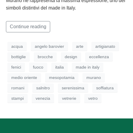
Murano ne rappresenta la massima espressione, uno dei
simboli distintivi del made in Italy.
Continue reading
acqua
angelo barovier
arte
artigianato
bottiglie
brocche
design
eccellenza
fenici
fuoco
italia
made in italy
medio oriente
mesopotamia
murano
romani
salnitro
serenissima
soffiatura
stampi
venezia
vetrerie
vetro