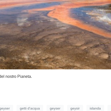
del nostro Pianeta.
 geyser
getti d'acqua
geyser
geysir
islanda