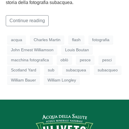
storia della fotografia subacquea.
Continue reading
acqua
Charles Martin
flash
fotografia
John Ernest Williamson
Louis Boutan
macchina fotografica
oblò
pesce
pesci
Scotland Yard
sub
subacquea
subacqueo
William Bauer
William Longley