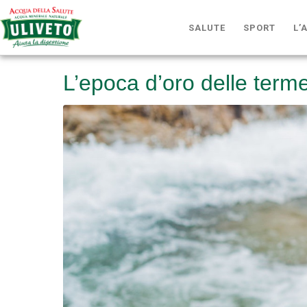
SALUTE
SPORT
L’
L’epoca d’oro delle terme,