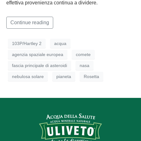
effettiva provenienza continua a dividere.
Continue reading
103P/Hartley 2
acqua
agenzia spaziale europea
comete
fascia principale di asteroidi
nasa
nebulosa solare
pianeta
Rosetta