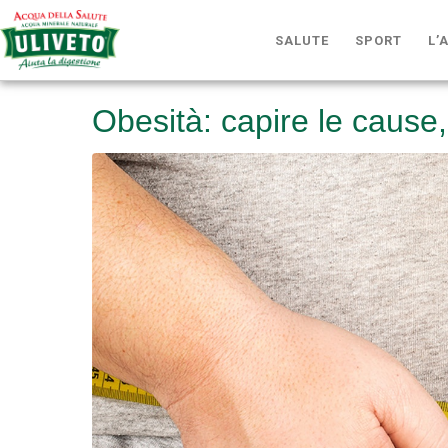
SALUTE
SPORT
L’
Obesità: capire le cause, 