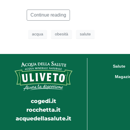
Continue reading
acqua
obesità
salute
Salute
Magazi
cogedi.it
rocchetta.it
acquedellasalute.it