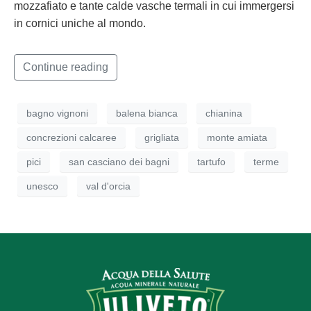
mozzafiato e tante calde vasche termali in cui immergersi
in cornici uniche al mondo.
Continue reading
bagno vignoni
balena bianca
chianina
concrezioni calcaree
grigliata
monte amiata
pici
san casciano dei bagni
tartufo
terme
unesco
val d'orcia