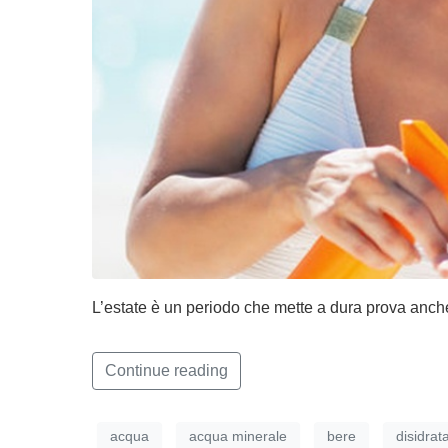
L’estate è un periodo che mette a dura prova anche l
Continue reading
acqua
acqua minerale
bere
disidrat