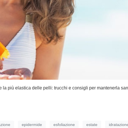
a più elastica delle pelli: trucchi e consigli per mantenerla sana
azione
epidermide
esfoliazione
estate
idratazion