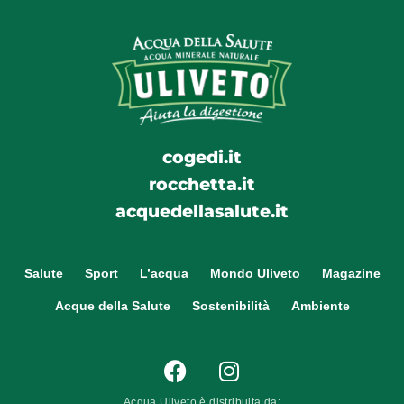
cogedi.it
rocchetta.it
acquedellasalute.it
Salute
Sport
L’acqua
Mondo Uliveto
Magazine
Acque della Salute
Sostenibilità
Ambiente
Acqua Uliveto è distribuita da: